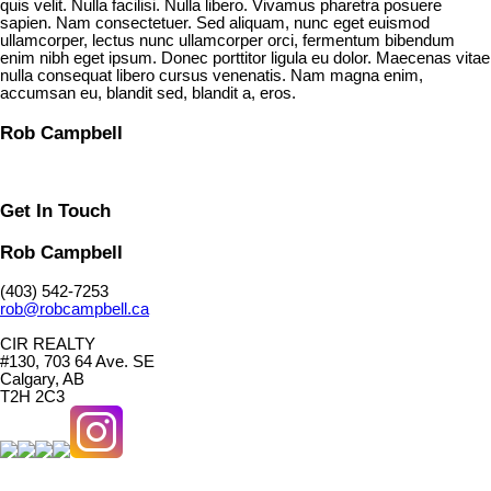
quis velit. Nulla facilisi. Nulla libero. Vivamus pharetra posuere
sapien. Nam consectetuer. Sed aliquam, nunc eget euismod
ullamcorper, lectus nunc ullamcorper orci, fermentum bibendum
enim nibh eget ipsum. Donec porttitor ligula eu dolor. Maecenas vitae
nulla consequat libero cursus venenatis. Nam magna enim,
accumsan eu, blandit sed, blandit a, eros.
Rob Campbell
Get In Touch
Rob Campbell
(403) 542-7253
rob@robcampbell.ca
CIR REALTY
#130, 703 64 Ave. SE
Calgary, AB
T2H 2C3