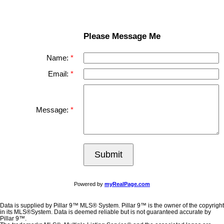
Please Message Me
Name:
Email:
Message:
Submit
Powered by
myRealPage.com
Data is supplied by Pillar 9™ MLS® System. Pillar 9™ is the owner of the copyright
in its MLS®System. Data is deemed reliable but is not guaranteed accurate by
Pillar 9™.