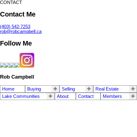
CONTACT
Contact Me
(403) 542-7253
rob@robcampbell.ca
Follow Me
Rob Campbell
Home
Buying
Selling
Real Estate
Lake Communities
About
Contact
Members